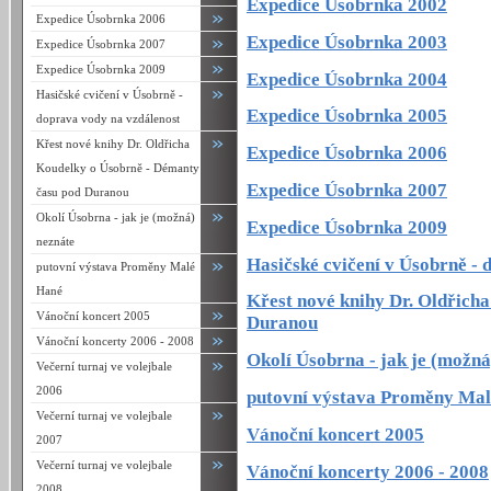
Expedice Úsobrnka 2002
Expedice Úsobrnka 2006
Expedice Úsobrnka 2003
Expedice Úsobrnka 2007
Expedice Úsobrnka 2009
Expedice Úsobrnka 2004
Hasičské cvičení v Úsobrně -
Expedice Úsobrnka 2005
doprava vody na vzdálenost
Křest nové knihy Dr. Oldřicha
Expedice Úsobrnka 2006
Koudelky o Úsobrně - Démanty
Expedice Úsobrnka 2007
času pod Duranou
Okolí Úsobrna - jak je (možná)
Expedice Úsobrnka 2009
neznáte
Hasičské cvičení v Úsobrně - 
putovní výstava Proměny Malé
Hané
Křest nové knihy Dr. Oldřich
Vánoční koncert 2005
Duranou
Vánoční koncerty 2006 - 2008
Okolí Úsobrna - jak je (možná
Večerní turnaj ve volejbale
2006
putovní výstava Proměny Ma
Večerní turnaj ve volejbale
Vánoční koncert 2005
2007
Večerní turnaj ve volejbale
Vánoční koncerty 2006 - 2008
2008