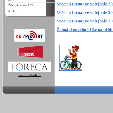
Večerní turnaj ve volejbale 2
Žehnání nového kříže na
hřbitově
Večerní turnaj ve volejbale 2
Večerní turnaj ve volejbale 2
Žehnání nového kříže na hřbi
počasí v Úsobrně