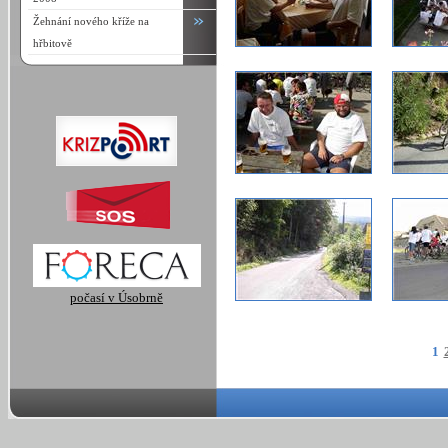
Žehnání nového kříže na
hřbitově
počasí v Úsobrně
1