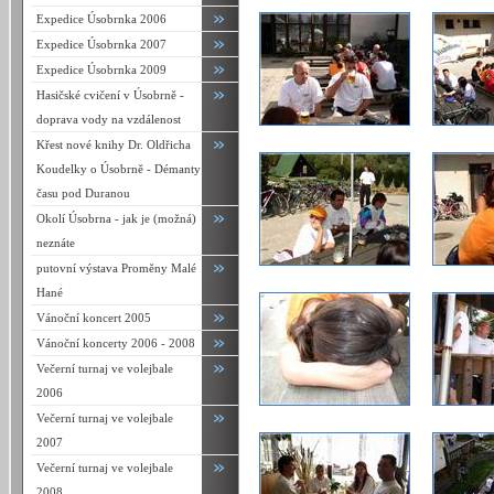
Expedice Úsobrnka 2006
Expedice Úsobrnka 2007
Expedice Úsobrnka 2009
Hasičské cvičení v Úsobrně -
doprava vody na vzdálenost
Křest nové knihy Dr. Oldřicha
Koudelky o Úsobrně - Démanty
času pod Duranou
Okolí Úsobrna - jak je (možná)
neznáte
putovní výstava Proměny Malé
Hané
Vánoční koncert 2005
Vánoční koncerty 2006 - 2008
Večerní turnaj ve volejbale
2006
Večerní turnaj ve volejbale
2007
Večerní turnaj ve volejbale
2008