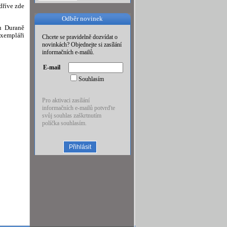
dříve zde
Odběr novinek
hu Duraně
exempláři
Chcete se pravidelně dozvídat o
novinkách? Objednejte si zasílání
informačních e-mailů.
E-mail
Souhlasím
Pro aktivaci zasílání
informačních e-mailů potvrďte
svůj souhlas zaškrtnutím
políčka souhlasím.