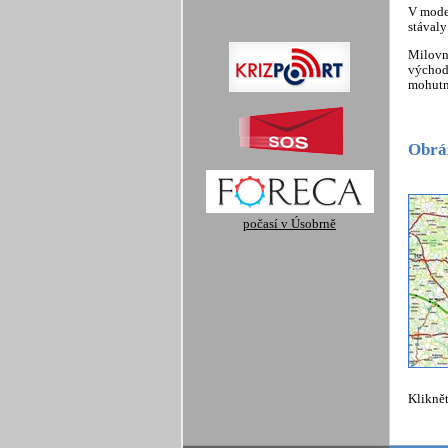
V moder
stávaly
Milovn
východ
mohutn
Obráz
počasí v Úsobrně
Kliknět