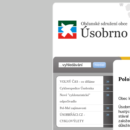
Polo
VOLNÝ ČAS - co děláme
Cykloexpedice Úsobrnka
Nové "cykloturistické"
Obec l
odpočívadlo
Úsobrn
Pel-Mel zajímavosti
hustýc
ÚSOBRŇÁCI.CZ -
stával
založe
CYKLOVÝLETY
důleži