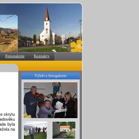
Fotogalerie
Kontakty
Výběr z fotogalerie
e skrytu
ředověku
ada byla
ežela na