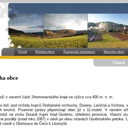
Úvod
Poloha obce
Turistické informace
Historie obce
Článek
ha obce
eží v severní části Jihomoravského kraje ve výšce cca 400 m. n. m.
o leží pod vrcholy kopců Drahanské vrchoviny, Durana, Lavičná a Vrchora, v
h stromů. Písemné zprávy připomínají obec již v 11.století. V ranném st
 totiž na vrchu Duraně župní hrad Úsobrno, středisko provincie. Vlastní os
na později (snad roku 1087) v údolí po obou stranách Úsobrnského potoka. L
té cestě z Olomouce do Čech k Litomyšli.