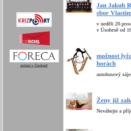
Jan Jakub R
sbor Vlastim
v neděli 20.pro
v Úsobrně od 1
možnost lyž
horách
počasí v Úsobrně
autobusový záje
Ženy již zah
Neváhejte a příj