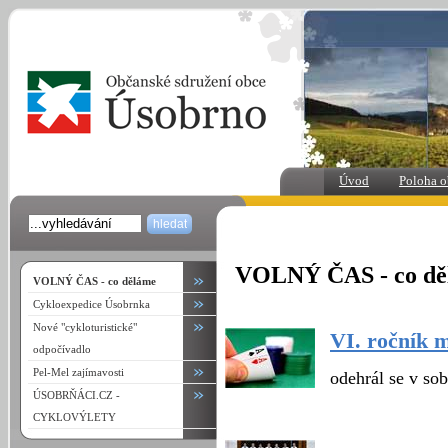
Úvod
Poloha o
VOLNÝ ČAS - co dě
VOLNÝ ČAS - co děláme
Cykloexpedice Úsobrnka
Nové "cykloturistické"
VI. ročník 
odpočívadlo
Pel-Mel zajímavosti
odehrál se v so
ÚSOBRŇÁCI.CZ -
CYKLOVÝLETY